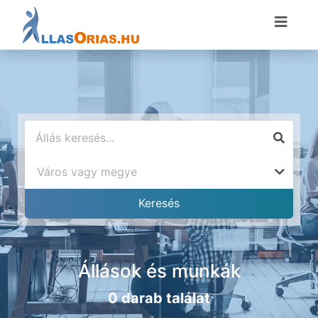
Állások és munkák
0 darab találat