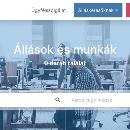
Ügyfélszolgálat
Álláskeresőknek
Állások és munkák
0 darab találat