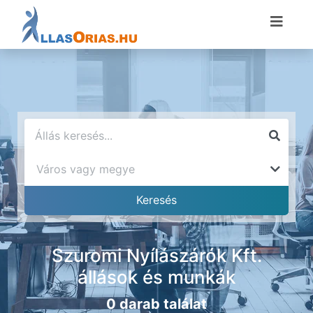
Szuromi Nyílászárók Kft.
állások és munkák
0 darab találat