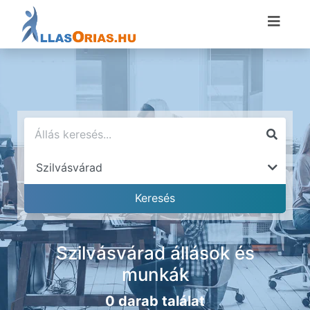
Szilvásvárad állások és
munkák
0 darab találat