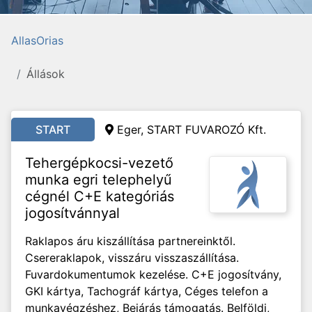
AllasOrias
Állások
START
Eger, START FUVAROZÓ Kft.
Tehergépkocsi-vezető
munka egri telephelyű
cégnél C+E kategóriás
jogosítvánnyal
Raklapos áru kiszállítása partnereinktől.
Csereraklapok, visszáru visszaszállítása.
Fuvardokumentumok kezelése. C+E jogosítvány,
GKI kártya, Tachográf kártya, Céges telefon a
munkavégzéshez, Bejárás támogatás. Belföldi,