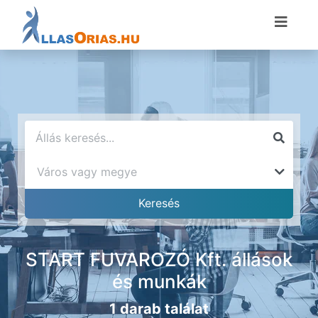
START FUVAROZÓ Kft. állások
és munkák
1 darab találat