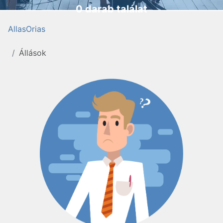
0 darab találat
AllasOrias
Állások