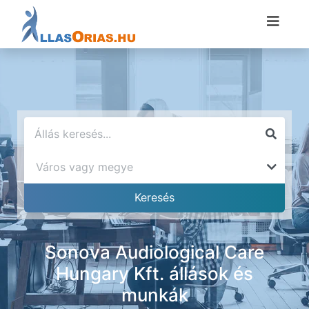
Sonova Audiological Care
Hungary Kft. állások és
munkák