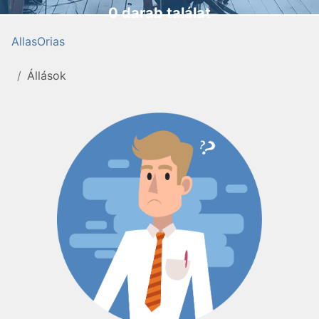
0 darab találat
AllasOrias
Állások