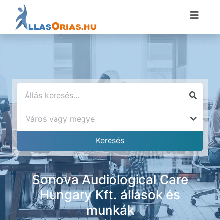
Sonova Audiological Care
Hungary Kft. állások és
munkák