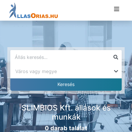
SLIMBIOS Kft. állások és
munkák
0 darab találat