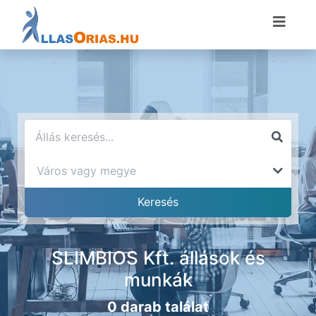
SLIMBIOS Kft. állások és
munkák
0 darab találat