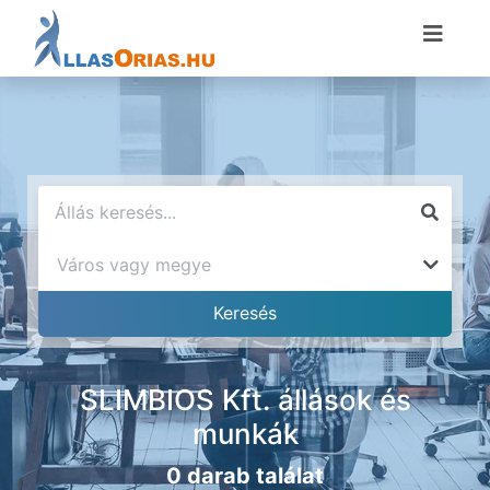
SLIMBIOS Kft. állások és
munkák
0 darab találat