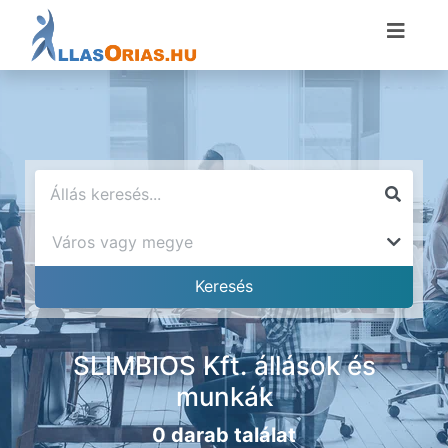
SLIMBIOS Kft. állások és
munkák
0 darab találat