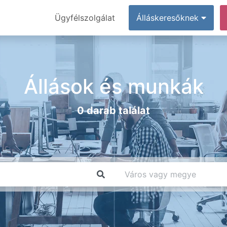
Ügyfélszolgálat
Álláskeresőknek
Állások és munkák
0 darab találat