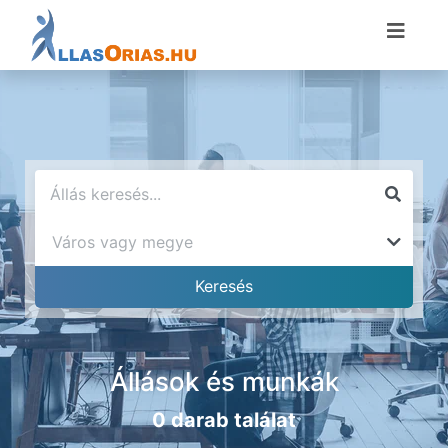
Állások és munkák
0 darab találat