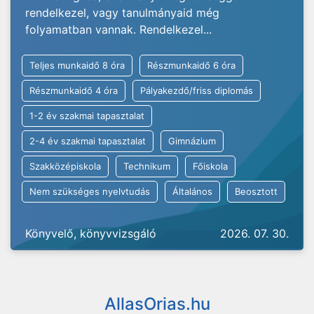
rendelkezel, vagy tanulmányaid még
folyamatban vannak. Rendelkezel...
Teljes munkaidő 8 óra
Részmunkaidő 6 óra
Részmunkaidő 4 óra
Pályakezdő/friss diplomás
1-2 év szakmai tapasztalat
2-4 év szakmai tapasztalat
Gimnázium
Szakközépiskola
Technikum
Főiskola
Nem szükséges nyelvtudás
Általános
Beosztott
Könyvelő, könyvvizsgáló
2026. 07. 30.
AllasOrias.hu