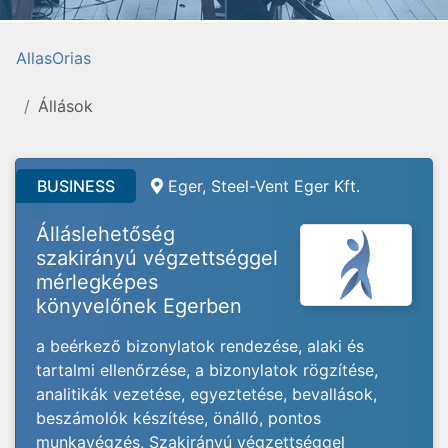
AllasOrias
Állások
BUSINESS
Eger, Steel-Vent Eger Kft.
Álláslehetőség
szakirányú végzettséggel
mérlegképes
könyvelőnek Egerben
a beérkező bizonylatok rendezése, alaki és
tartalmi ellenőrzése, a bizonylatok rögzítése,
analitikák vezetése, egyeztetése, bevallások,
beszámolók készítése, önálló, pontos
munkavégzés, Szakirányú végzettséggel