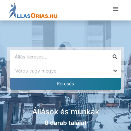
Állások és munkák
0 darab találat