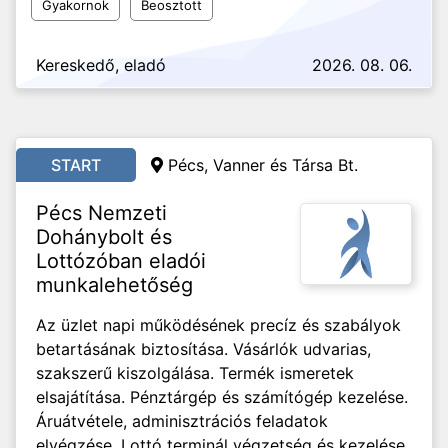
Gyakornok
Beosztott
Kereskedő, eladó
2026. 08. 06.
START
Pécs, Vanner és Társa Bt.
Pécs Nemzeti
Dohánybolt és
Lottózóban eladói
munkalehetőség
Az üzlet napi működésének precíz és szabályok
betartásának biztosítása. Vásárlók udvarias,
szakszerű kiszolgálása. Termék ismeretek
elsajátítása. Pénztárgép és számítógép kezelése.
Áruátvétele, adminisztrációs feladatok
elvégzése. Lottó terminál végzetség és kezelése.