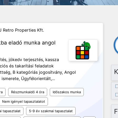
J Retro Properties Kft.
nkba eladó munka angol
és, jókedv terjesztés, kassza
ciós és takarítási feladatok
K
ség, B kategóriás jogosítvány, Angol
ismerete, Ügyfélorientált,...
ra
Részmunkaidő 4 óra
Időszakos munka
Nem igényel tapasztalatot
F
i tapasztalat
5-9 év szakmai tapasztalat