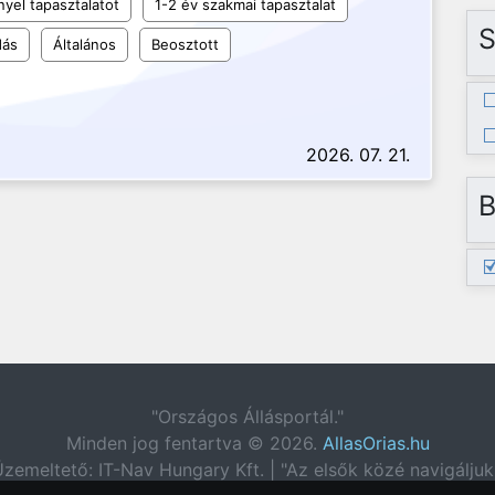
yel tapasztalatot
1-2 év szakmai tapasztalat
S
dás
Általános
Beosztott
2026. 07. 21.
B
"Országos Állásportál."
Minden jog fentartva © 2026.
AllasOrias.hu
zemeltető: IT-Nav Hungary Kft. | "Az elsők közé navigáljuk