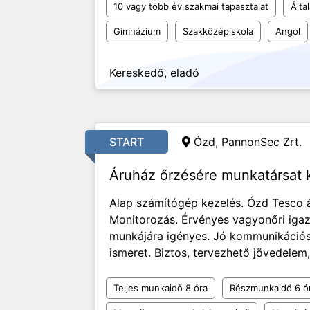
10 vagy több év szakmai tapasztalat
Álta
Gimnázium
Szakközépiskola
Angol
Kereskedő, eladó
START
Ózd, PannonSec Zrt.
Áruház őrzésére munkatársat
Alap számítógép kezelés. Ózd Tesco á
Monitorozás. Érvényes vagyonőri igaz
munkájára igényes. Jó kommunikációs
ismeret. Biztos, tervezhető jövedelem,
Teljes munkaidő 8 óra
Részmunkaidő 6 ó