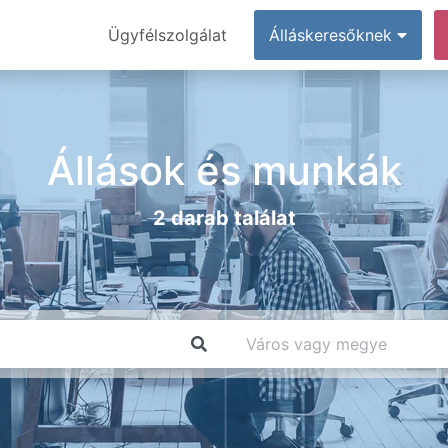
Ügyfélszolgálat
Álláskeresőknek
Állások és munkák
2 darab találat