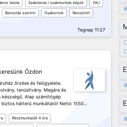
lános iskola
Szakiskola / szakmunkás képző
OKJ
Beosztás szerinti
Gyakornok
Beosztott
Tegnap 11:27
E
 keresünk Ózdon
ruház őrzése és felügyelete.
olvány, tanúsítvány. Magára és
 készségű. Alap számítógép
E
 biztos hátterű munkáltató! Nettó 1550...
ra
Részmunkaidő 4 óra