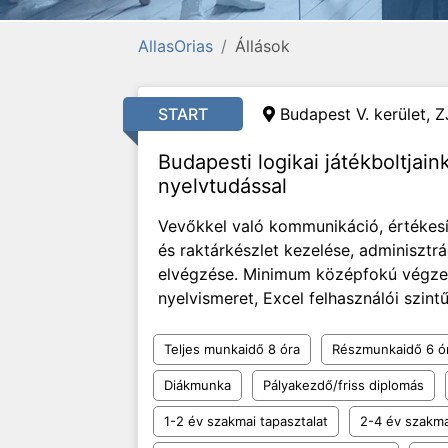
AllasOrias
Állások
START
Budapest V. kerület, Z
Budapesti logikai játékboltjai
nyelvtudással
Vevőkkel való kommunikáció, értékesít
és raktárkészlet kezelése, adminisztrá
elvégzése. Minimum középfokú végzett
nyelvismeret, Excel felhasználói szintű 
Teljes munkaidő 8 óra
Részmunkaidő 6 ó
Diákmunka
Pályakezdő/friss diplomás
1-2 év szakmai tapasztalat
2-4 év szakma