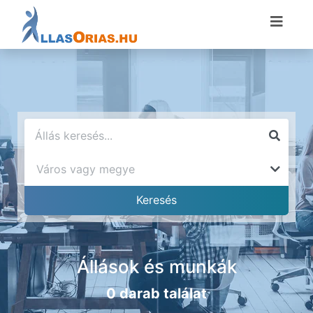
Állások és munkák
0 darab találat