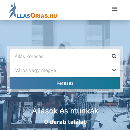
Állások és munkák
0 darab találat