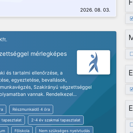
F
2026. 08. 03.
Kft.
gzettséggel mérlegképes
E
i és tartalmi ellenőrzése, a
tése, egyeztetése, bevallások,
s munkavégzés, Szakirányú végzettséggel
olyamatban vannak. Rendelkezel...
E
ra
Részmunkaidő 4 óra
 tapasztalat
2-4 év szakmai tapasztalat
kum
Főiskola
Nem szükséges nyelvtudás