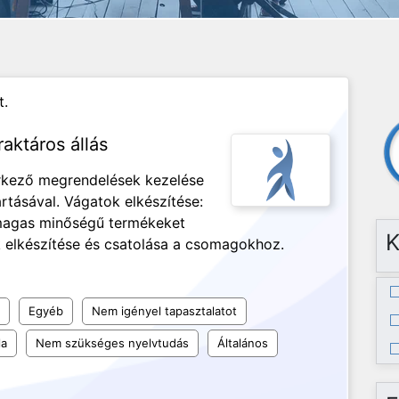
t.
aktáros állás
rkező megrendelések kezelése
rtásával. Vágatok elkészítése:
magas minőségű termékeket
K
ák elkészítése és csatolása a csomagokhoz.
Egyéb
Nem igényel tapasztalatot
la
Nem szükséges nyelvtudás
Általános