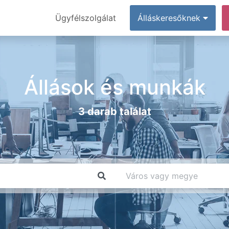
Ügyfélszolgálat
Álláskeresőknek
Állások és munkák
3 darab találat