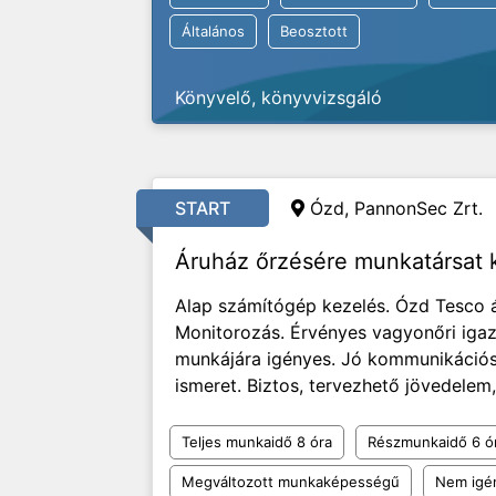
Általános
Beosztott
Könyvelő, könyvvizsgáló
START
Ózd, PannonSec Zrt.
Áruház őrzésére munkatársat
Alap számítógép kezelés. Ózd Tesco á
Monitorozás. Érvényes vagyonőri igaz
munkájára igényes. Jó kommunikációs
ismeret. Biztos, tervezhető jövedelem,
Teljes munkaidő 8 óra
Részmunkaidő 6 ó
Megváltozott munkaképességű
Nem igén