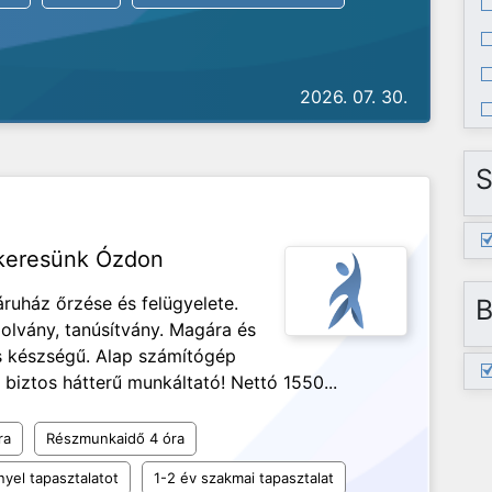
2026. 07. 30.
S
 keresünk Ózdon
ruház őrzése és felügyelete.
B
olvány, tanúsítvány. Magára és
 készségű. Alap számítógép
 biztos hátterű munkáltató! Nettó 1550...
ra
Részmunkaidő 4 óra
yel tapasztalatot
1-2 év szakmai tapasztalat