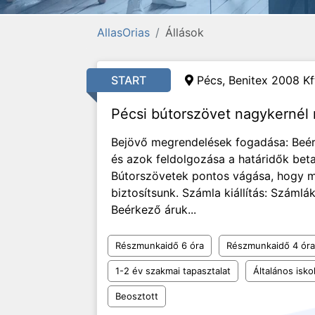
AllasOrias
Állások
START
Pécs, Benitex 2008 Kf
Pécsi bútorszövet nagykernél r
Bejövő megrendelések fogadása: Beé
és azok feldolgozása a határidők beta
Bútorszövetek pontos vágása, hogy 
biztosítsunk. Számla kiállítás: Száml
Beérkező áruk...
Részmunkaidő 6 óra
Részmunkaidő 4 óra
1-2 év szakmai tapasztalat
Általános isko
Beosztott