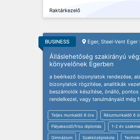
Raktárkezelő
BUSINESS
Eger, Steel-Vent Eger 
Álláslehetőség szakirányú vé
könyvelőnek Egerben
a beérkező bizonylatok rendezése, alak
bizonylatok rögzítése, analitikák veze
beszámolók készítése, önálló, ponto
rendelkezel, vagy tanulmányaid még f
Teljes munkaidő 8 óra
Részmunkaidő 6 ó
Pályakezdő/friss diplomás
1-2 év szakmai
Gimnázium
Szakközépiskola
Techni