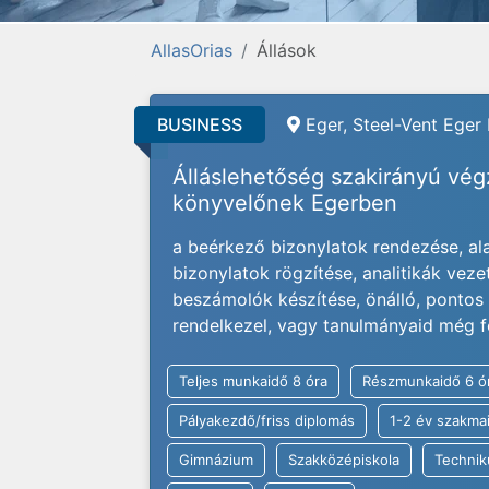
AllasOrias
Állások
BUSINESS
Eger, Steel-Vent Eger 
Álláslehetőség szakirányú vé
könyvelőnek Egerben
a beérkező bizonylatok rendezése, alak
bizonylatok rögzítése, analitikák veze
beszámolók készítése, önálló, ponto
rendelkezel, vagy tanulmányaid még f
Teljes munkaidő 8 óra
Részmunkaidő 6 ó
Pályakezdő/friss diplomás
1-2 év szakmai
Gimnázium
Szakközépiskola
Techni