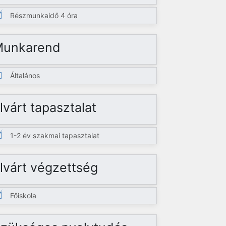
Részmunkaidő 4 óra
Munkarend
Általános
lvárt tapasztalat
1-2 év szakmai tapasztalat
lvárt végzettség
Főiskola