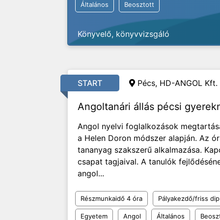
Általános
Beosztott
Könyvelő, könyvvizsgáló
START
Pécs, HD-ANGOL Kft.
Angoltanári állás pécsi gyerek
Angol nyelvi foglalkozások megtartás
a Helen Doron módszer alapján. Az órá
tananyag szakszerű alkalmazása. Kapc
csapat tagjaival. A tanulók fejlődésé
angol...
Részmunkaidő 4 óra
Pályakezdő/friss di
Egyetem
Angol
Általános
Beosz