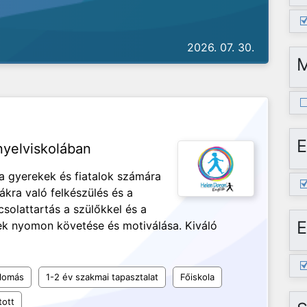
2026. 07. 30.
E
nyelviskolában
a gyerekek és fiatalok számára
kra való felkészülés és a
solattartás a szülőkkel és a
E
nek nyomon követése és motiválása. Kiváló
plomás
1-2 év szakmai tapasztalat
Főiskola
tott