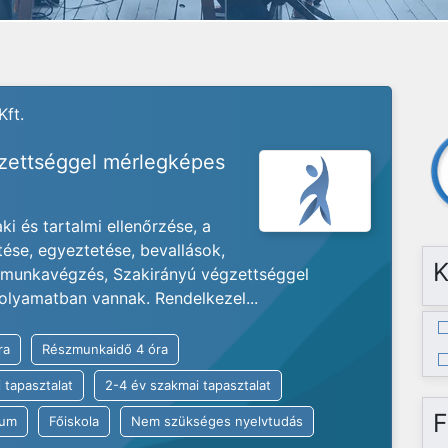
Kft.
gzettséggel mérlegképes
i és tartalmi ellenőrzése, a
tése, egyeztetése, bevallások,
K
s munkavégzés, Szakirányú végzettséggel
olyamatban vannak. Rendelkezel...
ra
Részmunkaidő 4 óra
 tapasztalat
2-4 év szakmai tapasztalat
F
kum
Főiskola
Nem szükséges nyelvtudás