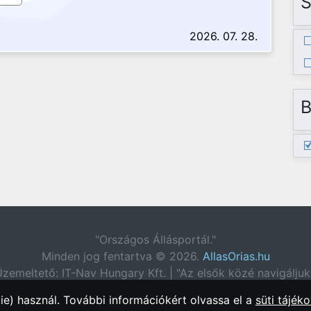
S
2026. 07. 28.
B
"Országos Állásportál."
Minden jog fentartva © 2026.
AllasOrias.hu
zemeltető: IT-Nav Hungary Kft. | "Az elsők közé navigáljuk
e) használ. További információkért olvassa el a
süti tájéko