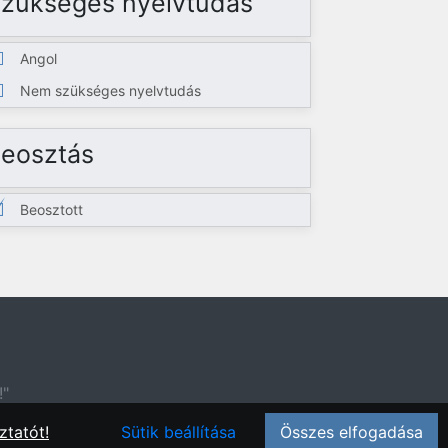
zükséges nyelvtudás
Angol
Nem szükséges nyelvtudás
eosztás
Beosztott
!"
ztatót!
Sütik beállítása
Összes elfogadása