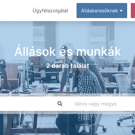
Ügyfélszolgálat
Álláskeresőknek
Állások és munkák
2 darab találat