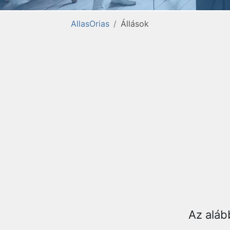
AllasOrias
Állások
Az aláb