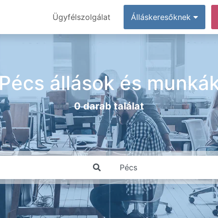
Ügyfélszolgálat
Álláskeresőknek
Pécs állások és munká
0 darab találat