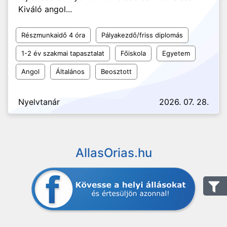
Kiváló angol...
Részmunkaidő 4 óra
Pályakezdő/friss diplomás
1-2 év szakmai tapasztalat
Főiskola
Egyetem
Angol
Általános
Beosztott
Nyelvtanár
2026. 07. 28.
AllasOrias.hu