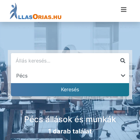
Pécs állások és munkák
1 darab találat