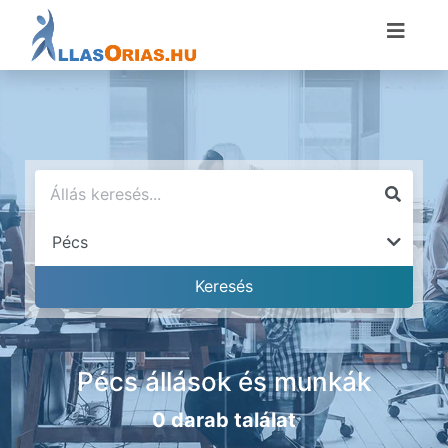
Pécs állások és munkák
0 darab találat