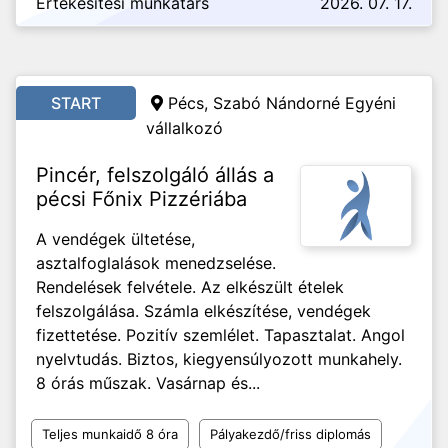
Értékesítési munkatárs
2026. 07. 17.
START
Pécs, Szabó Nándorné Egyéni
vállalkozó
Pincér, felszolgáló állás a
pécsi Főnix Pizzériába
A vendégek ültetése,
asztalfoglalások menedzselése.
Rendelések felvétele. Az elkészült ételek
felszolgálása. Számla elkészítése, vendégek
fizettetése. Pozitív szemlélet. Tapasztalat. Angol
nyelvtudás. Biztos, kiegyensúlyozott munkahely.
8 órás műszak. Vasárnap és...
Teljes munkaidő 8 óra
Pályakezdő/friss diplomás