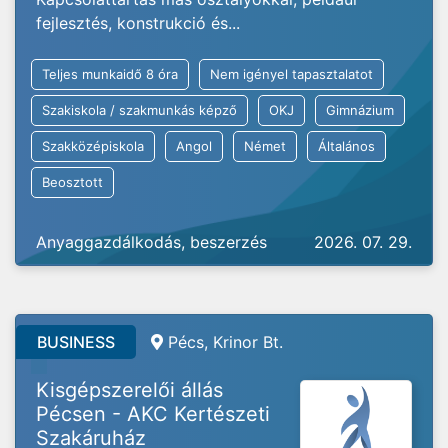
fejlesztés, konstrukció és...
Teljes munkaidő 8 óra
Nem igényel tapasztalatot
Szakiskola / szakmunkás képző
OKJ
Gimnázium
Szakközépiskola
Angol
Német
Általános
Beosztott
Anyaggazdálkodás, beszerzés
2026. 07. 29.
BUSINESS
Pécs, Krinor Bt.
Kisgépszerelői állás
Pécsen - AKC Kertészeti
Szakáruház