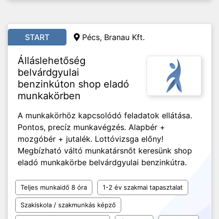
START
Pécs, Branau Kft.
Álláslehetőség
belvárdgyulai
benzinkúton shop eladó
munkakörben
A munkakörhöz kapcsolódó feladatok ellátása.
Pontos, precíz munkavégzés. Alapbér +
mozgóbér + jutalék. Lottóvizsga előny!
Megbízható váltó munkatársnőt keresünk shop
eladó munkakörbe belvárdgyulai benzinkútra.
Teljes munkaidő 8 óra
1-2 év szakmai tapasztalat
Szakiskola / szakmunkás képző