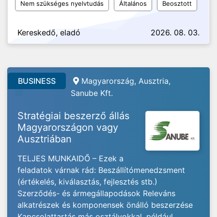
Nem szükséges nyelvtudás
Általános
Beosztott
Kereskedő, eladó
2026. 08. 03.
BUSINESS
Magyarország, Ausztria,
Sanube Kft.
Stratégiai beszerző állás
Magyarországon vagy
Ausztriában
TELJES MUNKAIDŐ – Ezek a
feladatok várnak rád: Beszállítómenedzsment
(értékelés, kiválasztás, fejlesztés stb.)
Szerződés- és ármegállapodások Releváns
alkatrészek és komponensek önálló beszerzése
Kapcsolattartás más osztályokkal, például