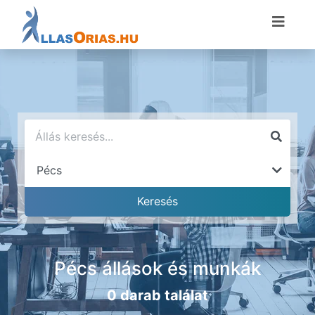
Pécs állások és munkák
0 darab találat