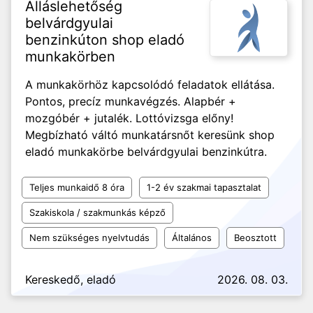
Álláslehetőség
belvárdgyulai
benzinkúton shop eladó
munkakörben
A munkakörhöz kapcsolódó feladatok ellátása.
Pontos, precíz munkavégzés. Alapbér +
mozgóbér + jutalék. Lottóvizsga előny!
Megbízható váltó munkatársnőt keresünk shop
eladó munkakörbe belvárdgyulai benzinkútra.
Teljes munkaidő 8 óra
1-2 év szakmai tapasztalat
Szakiskola / szakmunkás képző
Nem szükséges nyelvtudás
Általános
Beosztott
Kereskedő, eladó
2026. 08. 03.