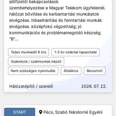
előfizetői bekapcsolások
üzembehelyezése a Magyar Telekom ügyfeleinél.
hálózat bővítése és karbantartási munkálatok
elvégzése. hibaelhárítási és fenntartási munkák
elvégzése. középfokú végzettség; jó
kommunikációs és problémamegoldó készség;
"B"...
Teljes munkaidő 8 óra
1-2 év szakmai tapasztalat
Szakiskola / szakmunkás képző
Nem szükséges nyelvtudás
Általános
Beosztott
Hálózatépítő / szerelő
2026. 07. 22.
START
Pécs, Szabó Nándorné Egyéni