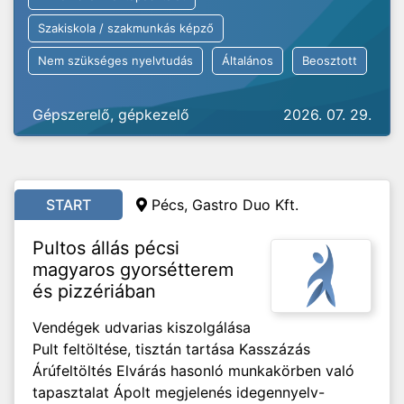
Szakiskola / szakmunkás képző
Nem szükséges nyelvtudás
Általános
Beosztott
Gépszerelő, gépkezelő
2026. 07. 29.
START
Pécs, Gastro Duo Kft.
Pultos állás pécsi
magyaros gyorsétterem
és pizzériában
Vendégek udvarias kiszolgálása
Pult feltöltése, tisztán tartása Kasszázás
Árúfeltöltés Elvárás hasonló munkakörben való
tapasztalat Ápolt megjelenés idegennyelv-