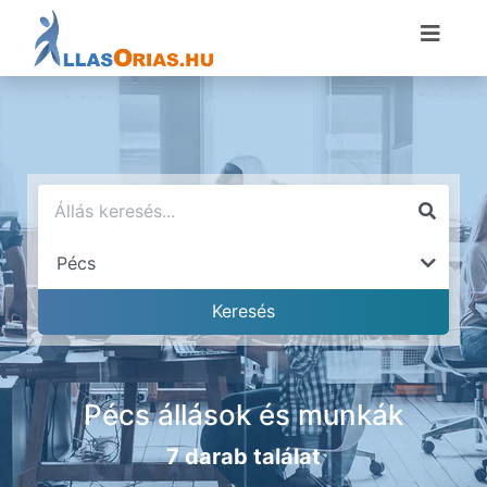
Pécs állások és munkák
7 darab találat