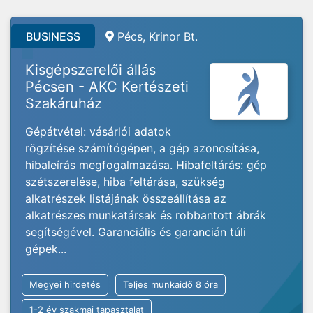
BUSINESS
Pécs, Krinor Bt.
Kisgépszerelői állás
Pécsen - AKC Kertészeti
Szakáruház
Gépátvétel: vásárlói adatok
rögzítése számítógépen, a gép azonosítása,
hibaleírás megfogalmazása. Hibafeltárás: gép
szétszerelése, hiba feltárása, szükség
alkatrészek listájának összeállítása az
alkatrészes munkatársak és robbantott ábrák
segítségével. Garanciális és garancián túli
gépek...
Megyei hirdetés
Teljes munkaidő 8 óra
1-2 év szakmai tapasztalat