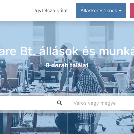
Ügyfélszolgálat
Álláskeresőknek
are Bt. állások és munk
0 darab találat