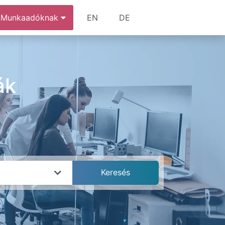
Munkaadóknak
EN
DE
ák