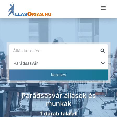
Parádsasvár állások és
munkák
1 darab találat