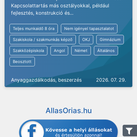
Kapcsolattartás más osztályokkal, például
fejlesztés, konstrukció és...
Teljes munkaidő 8 óra
Nem igényel tapasztalatot
Szakiskola / szakmunkás képző
OKJ
Gimnázium
Szakközépiskola
Angol
Német
Általános
Beosztott
Anyaggazdálkodás, beszerzés
2026. 07. 29.
AllasOrias.hu