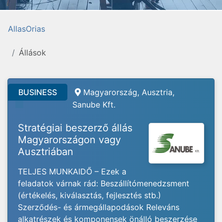
AllasOrias
Állások
BUSINESS
Magyarország, Ausztria,
Sanube Kft.
Stratégiai beszerző állás
Magyarországon vagy
Ausztriában
TELJES MUNKAIDŐ – Ezek a
feladatok várnak rád: Beszállítómenedzsment
(értékelés, kiválasztás, fejlesztés stb.)
Szerződés- és ármegállapodások Releváns
alkatrészek és komponensek önálló beszerzése