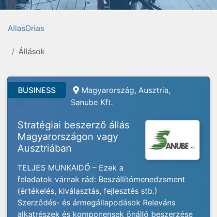
AllasOrias
Állások
BUSINESS
Magyarország, Ausztria,
Sanube Kft.
Stratégiai beszerző állás
Magyarországon vagy
Ausztriában
TELJES MUNKAIDŐ – Ezek a
feladatok várnak rád: Beszállítómenedzsment
(értékelés, kiválasztás, fejlesztés stb.)
Szerződés- és ármegállapodások Releváns
alkatrészek és komponensek önálló beszerzése