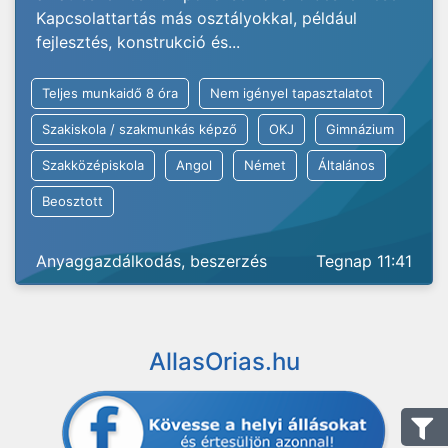
Kapcsolattartás más osztályokkal, például
fejlesztés, konstrukció és...
Teljes munkaidő 8 óra
Nem igényel tapasztalatot
Szakiskola / szakmunkás képző
OKJ
Gimnázium
Szakközépiskola
Angol
Német
Általános
Beosztott
Anyaggazdálkodás, beszerzés
Tegnap 11:41
AllasOrias.hu