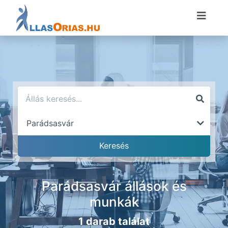
Parádsasvár állások és
munkák
1 darab találat