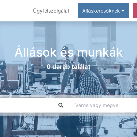
Ügyfélszolgálat
Álláskeresőknek
Állások és munkák
0 darab találat