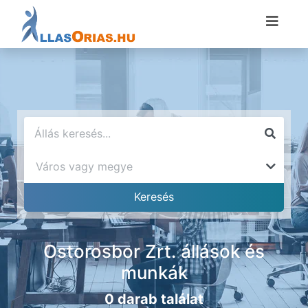
Ostorosbor Zrt. állások és
munkák
0 darab találat