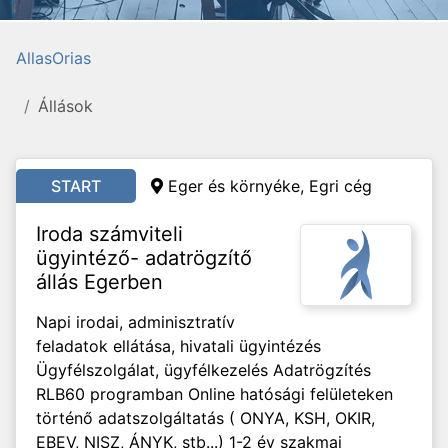
AllasOrias
Állások
START
Eger és környéke, Egri cég
Iroda számviteli
ügyintéző- adatrögzítő
állás Egerben
Napi irodai, adminisztratív
feladatok ellátása, hivatali ügyintézés
Ügyfélszolgálat, ügyfélkezelés Adatrögzítés
RLB60 programban Online hatósági felületeken
történő adatszolgáltatás ( ONYA, KSH, OKIR,
EBEV, NISZ, ÁNYK, stb...) 1-2 év szakmai