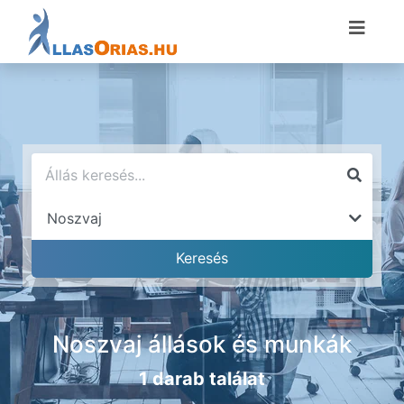
Noszvaj állások és munkák
1 darab találat