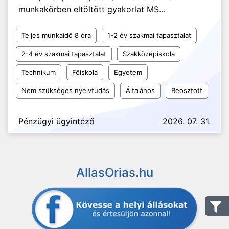
munkakörben eltöltött gyakorlat MS...
Teljes munkaidő 8 óra
1-2 év szakmai tapasztalat
2-4 év szakmai tapasztalat
Szakközépiskola
Technikum
Főiskola
Egyetem
Nem szükséges nyelvtudás
Általános
Beosztott
Pénzügyi ügyintéző
2026. 07. 31.
AllasOrias.hu