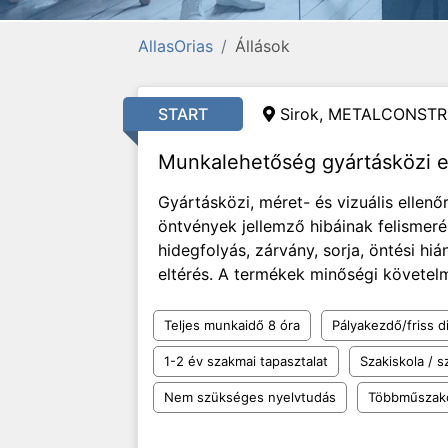
AllasOrias
Állások
START
Sirok, METALCONSTR
Munkalehetőség gyártásközi e
Gyártásközi, méret- és vizuális ellen
öntvények jellemző hibáinak felismeré
hidegfolyás, zárvány, sorja, öntési hi
eltérés. A termékek minőségi követelmé
Teljes munkaidő 8 óra
Pályakezdő/friss d
1-2 év szakmai tapasztalat
Szakiskola / 
Nem szükséges nyelvtudás
Többműszak