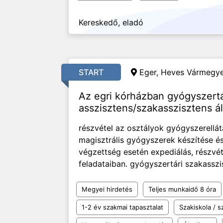
Kereskedő, eladó
START
Eger, Heves Vármegye
Az egri kórházban gyógyszertá
asszisztens/szakasszisztens ál
részvétel az osztályok gyógyszerellát
magisztrális gyógyszerek készítése és
végzettség esetén expediálás, részvét
feladataiban. gyógyszertári szakasszi
Megyei hirdetés
Teljes munkaidő 8 óra
1-2 év szakmai tapasztalat
Szakiskola / 