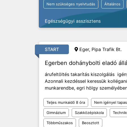
Nem szükséges nyelvtudás
Általános
Egészségügyi asszisztens
START
Eger, Pipa Trafik Bt.
Egerben dohánybolti eladó áll
árufeltöltés takarítás kiszolgálás ig
Azonnali kezdéssel keressük kolléga
munkarendbe, egri hölgy személyébe
Teljes munkaidő 8 óra
Nem igényel tapas
Gimnázium
Szakközépiskola
Techni
Többműszakos
Beosztott