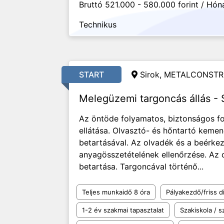
Bruttó 521.000 - 580.000 forint / Hón
Technikus
START
Sirok, METALCONSTR
Melegüzemi targoncás állás - 
Az öntöde folyamatos, biztonságos f
ellátása. Olvasztó- és hőntartó keme
betartásával. Az olvadék és a beérk
anyagösszetételének ellenőrzése. Az o
betartása. Targoncával történő...
Teljes munkaidő 8 óra
Pályakezdő/friss d
1-2 év szakmai tapasztalat
Szakiskola / 