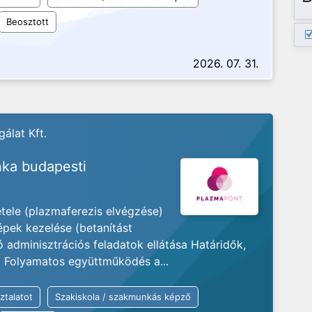
Beosztott
2026. 07. 31.
álat Kft.
ka budapesti
ele (plazmaferezis elvégzése)
pek kezelése (betanítást
dminisztrációs feladatok ellátása Határidők,
a Folyamatos együttműködés a...
ztalatot
Szakiskola / szakmunkás képző