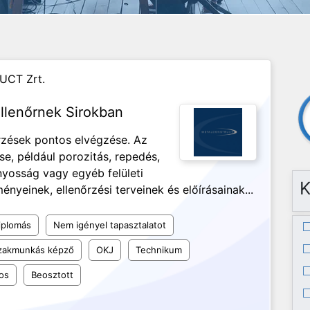
UCT Zrt.
llenőrnek Sirokban
őrzések pontos elvégzése. Az
se, például porozitás, repedés,
ányosság vagy egyéb felületi
K
nyeinek, ellenőrzési terveinek és előírásainak...
iplomás
Nem igényel tapasztalatot
szakmunkás képző
OKJ
Technikum
os
Beosztott