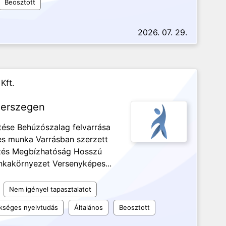
Beosztott
2026. 07. 29.
Kft.
gerszegen
tése Behúzószalag felvarrása
yes munka Varrásban szerzett
gzés Megbízhatóság Hosszú
nkakörnyezet Versenyképes...
Nem igényel tapasztalatot
kséges nyelvtudás
Általános
Beosztott