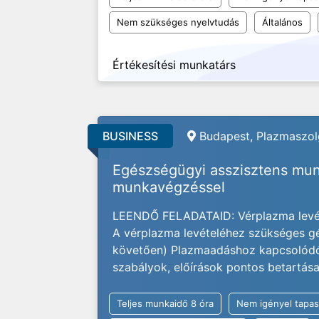
Nem szükséges nyelvtudás
Általános
Értékesítési munkatárs
BUSINESS
Budapest, Plazmaszolg
Egészségügyi asszisztens mun
munkavégzéssel
LEENDŐ FELADATAID: Vérplazma levét
A vérplazma levételéhez szükséges gé
követően) Plazmaadáshoz kapcsolódó a
szabályok, előírások pontos betartás
Teljes munkaidő 8 óra
Nem igényel tapas