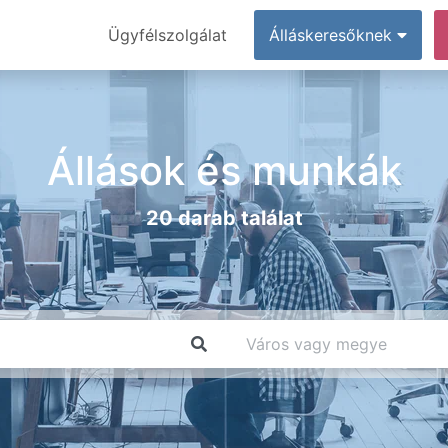
Ügyfélszolgálat
Álláskeresőknek
Állások és munkák
20 darab találat