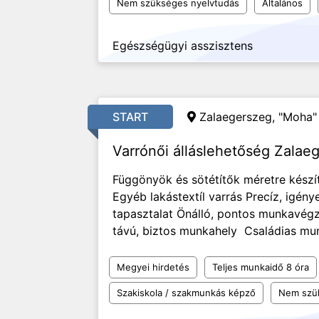
Nem szükséges nyelvtudás
Általános
Egészségügyi asszisztens
START
Zalaegerszeg, "Moha" 
Varrónői álláslehetőség Zalae
Függönyök és sötétítők méretre készí
Egyéb lakástextíl varrás Precíz, igén
tapasztalat Önálló, pontos munkavé
távú, biztos munkahely Családias mu
Megyei hirdetés
Teljes munkaidő 8 óra
Szakiskola / szakmunkás képző
Nem szü