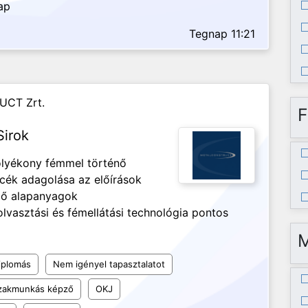
ap
Tegnap 11:21
UCT Zrt.
F
Sirok
olyékony fémmel történő
ncék adagolása az előírások
ező alapanyagok
lvasztási és fémellátási technológia pontos
iplomás
Nem igényel tapasztalatot
szakmunkás képző
OKJ