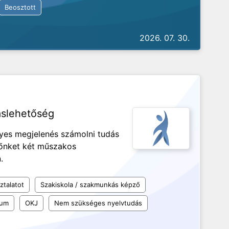
Beosztott
2026. 07. 30.
áslehetőség
ényes megjelenés számolni tudás
nőnket két műszakos
n.
ztalatot
Szakiskola / szakmunkás képző
kum
OKJ
Nem szükséges nyelvtudás