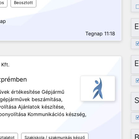
os
Beosztott
nap
E
Tegnap 11:18
E
Kft.
szprémben
űvek értékesítése Gépjármű
S
t gépjárművek beszámítása,
olítása Ajánlatok készítése,
ebonyolítása Kommunikációs készség,
B
ztalatot
Szakiskola / szakmunkás képző