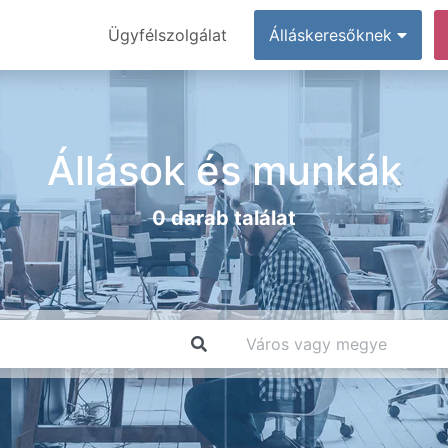
Ügyfélszolgálat
Álláskeresőknek
Állások és munkák
0 darab találat