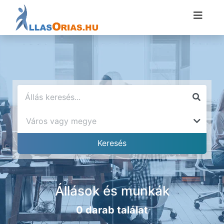
Állások és munkák
0 darab találat