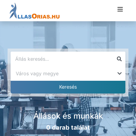
Állások és munkák
0 darab találat