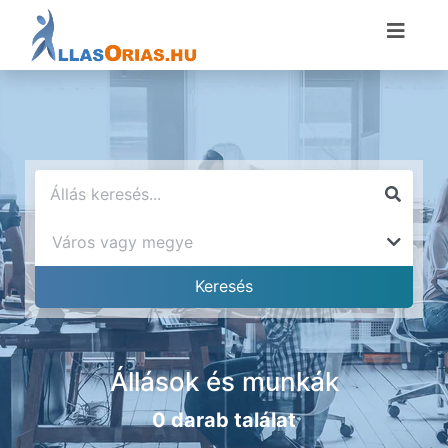
Állások és munkák
0 darab találat