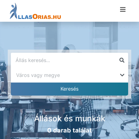
Állások és munkák
0 darab találat