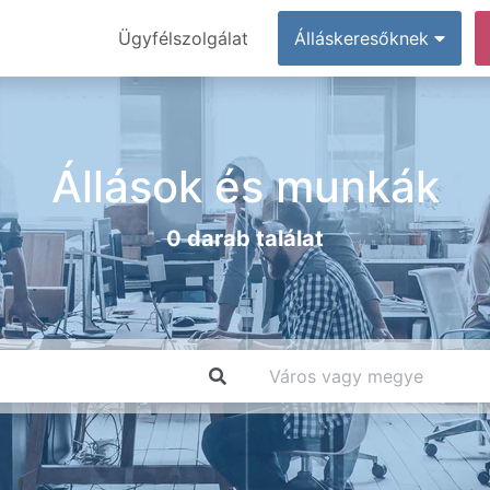
Ügyfélszolgálat
Álláskeresőknek
Állások és munkák
0 darab találat