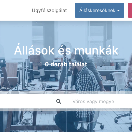
Ügyfélszolgálat
Álláskeresőknek
Állások és munkák
0 darab találat