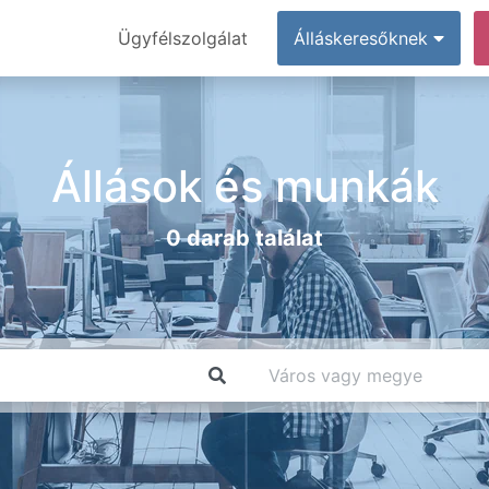
Ügyfélszolgálat
Álláskeresőknek
Állások és munkák
0 darab találat