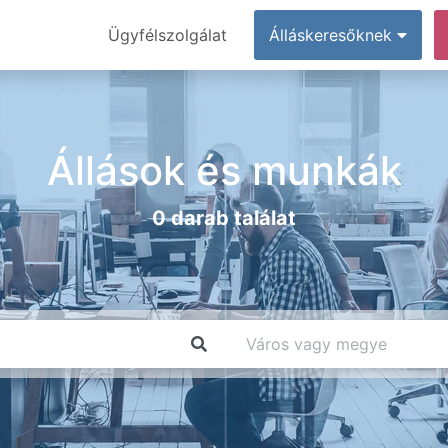
Ügyfélszolgálat
Álláskeresőknek
Állások és munkák
0 darab találat