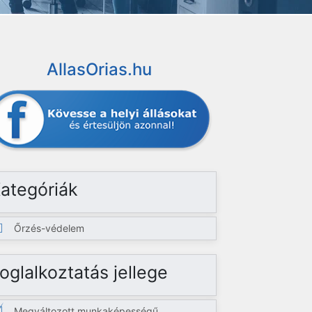
AllasOrias.hu
ategóriák
Őrzés-védelem
oglalkoztatás jellege
Megváltozott munkaképességű