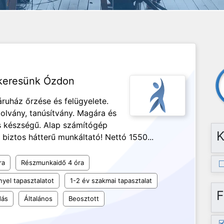
 keresünk Ózdon
ruház őrzése és felügyelete.
olvány, tanúsítvány. Magára és
 készségű. Alap számítógép
K
 biztos hátterű munkáltató! Nettó 1550...
ra
Részmunkaidő 4 óra
yel tapasztalatot
1-2 év szakmai tapasztalat
F
dás
Általános
Beosztott