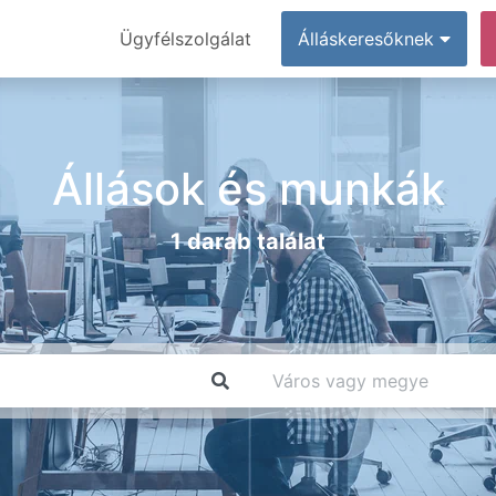
Ügyfélszolgálat
Álláskeresőknek
Állások és munkák
1 darab találat