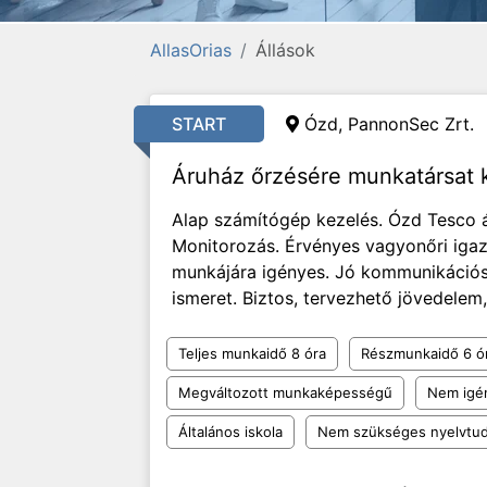
AllasOrias
Állások
START
Ózd, PannonSec Zrt.
Áruház őrzésére munkatársat
Alap számítógép kezelés. Ózd Tesco á
Monitorozás. Érvényes vagyonőri igaz
munkájára igényes. Jó kommunikációs
ismeret. Biztos, tervezhető jövedelem,
Teljes munkaidő 8 óra
Részmunkaidő 6 ó
Megváltozott munkaképességű
Nem igén
Általános iskola
Nem szükséges nyelvtu