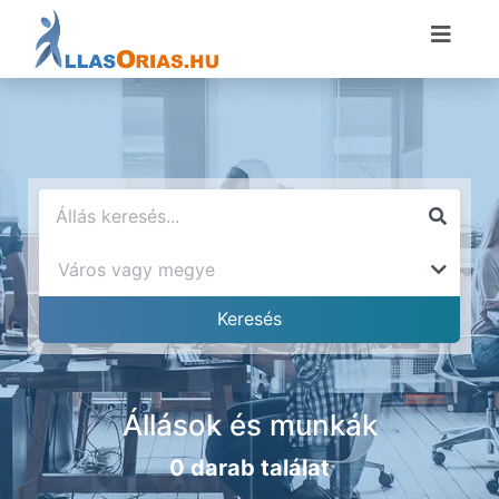
Állások és munkák
0 darab találat