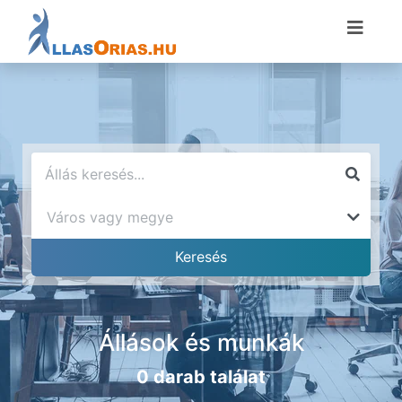
Állások és munkák
0 darab találat