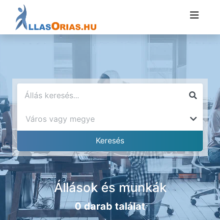
Állások és munkák
0 darab találat