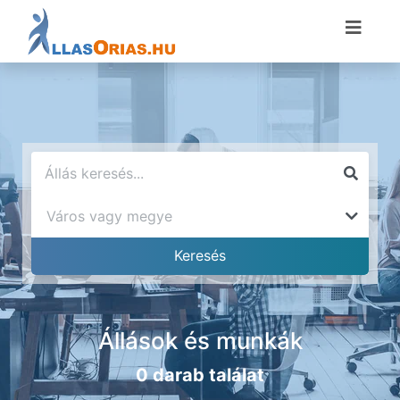
Állások és munkák
0 darab találat