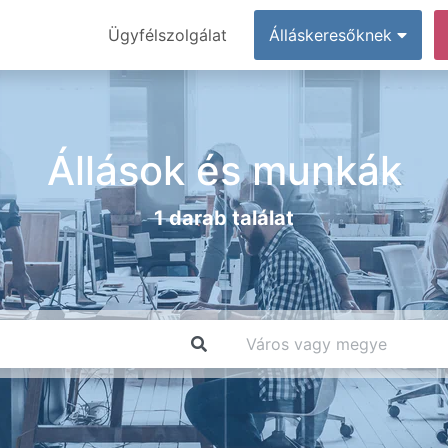
Ügyfélszolgálat
Álláskeresőknek
Állások és munkák
1 darab találat