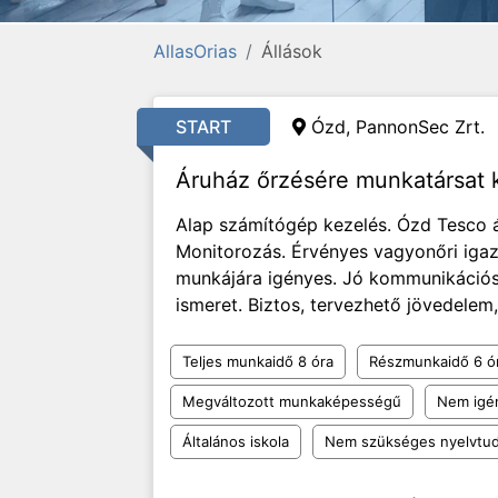
AllasOrias
Állások
START
Ózd, PannonSec Zrt.
Áruház őrzésére munkatársat
Alap számítógép kezelés. Ózd Tesco á
Monitorozás. Érvényes vagyonőri igaz
munkájára igényes. Jó kommunikációs
ismeret. Biztos, tervezhető jövedelem,
Teljes munkaidő 8 óra
Részmunkaidő 6 ó
Megváltozott munkaképességű
Nem igén
Általános iskola
Nem szükséges nyelvtu