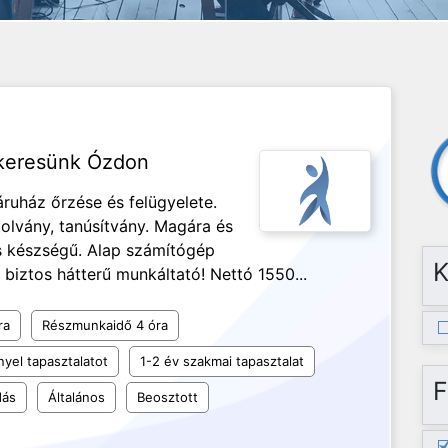
 keresünk Ózdon
ruház őrzése és felügyelete.
olvány, tanúsítvány. Magára és
 készségű. Alap számítógép
K
 biztos hátterű munkáltató! Nettó 1550...
ra
Részmunkaidő 4 óra
yel tapasztalatot
1-2 év szakmai tapasztalat
F
dás
Általános
Beosztott