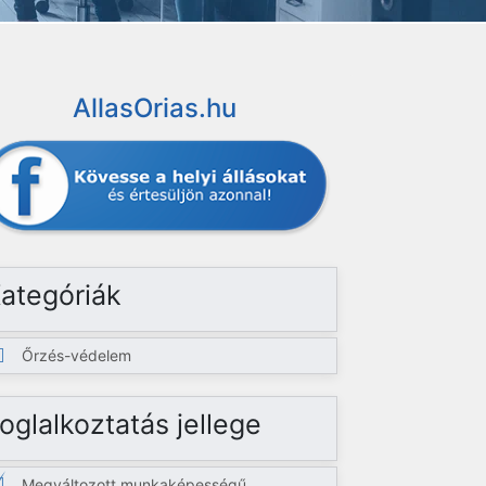
AllasOrias.hu
ategóriák
Őrzés-védelem
oglalkoztatás jellege
Megváltozott munkaképességű