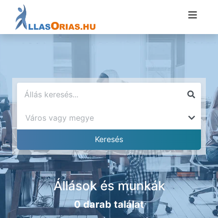
Állások és munkák
0 darab találat